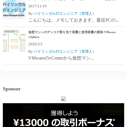
2017/11/19
By
バイリンガルITエンジニア（管理人）
こんにちは。メモしておきます。最近PCの...
仮想マシンのディスク割り当て容量と使用容量の意味 VMware
vSphere
2020/3/2
By
バイリンガルITエンジニア（管理人）
VMwareのvCenterから仮想マシ...
Sponsor