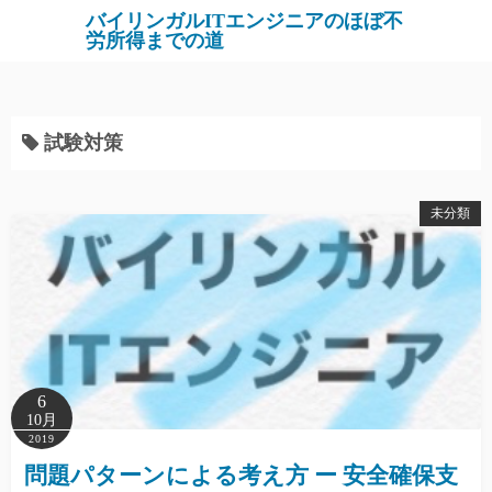
バイリンガルITエンジニアのほぼ不
労所得までの道
試験対策
未分類
6
10月
2019
問題パターンによる考え方 ー 安全確保支