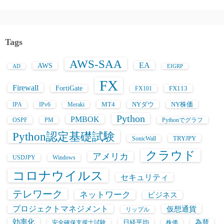
Tags
AWS-SAA
EA
AWS
AD
EIGRP
FX
Firewall
FortiGate
FX113
FX101
MT4
NYダウ
NY株価
IPA
IPv6
Meraki
Python
PMBOK
OSPF
PM
Pythonでグラフ
Python認定基礎試験
TRYJPY
SonicWall
クラウド
アメリカ
USDJPY
Windows
コロナウイルス
セキュリティ
テレワーク
ネットワーク
ビジネス
プロジェクトマネジメント
仮想通貨
リップル
効率化
日経平均
為替
安全確保支援士試験
株価