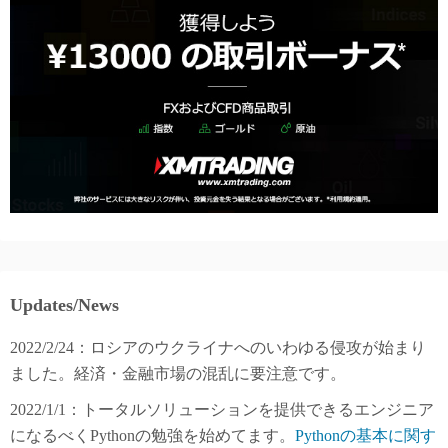
Updates/News
2022/2/24：ロシアのウクライナへのいわゆる侵攻が始まり
ました。経済・金融市場の混乱に要注意です。
2022/1/1：トータルソリューションを提供できるエンジニア
になるべくPythonの勉強を始めてます。
Pythonの基本に関す