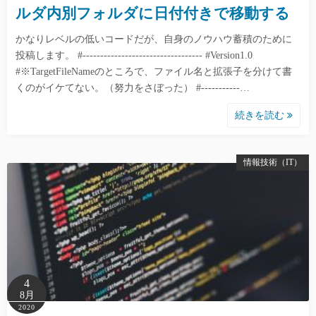
ルダ内別フォルダに日付付きで移動する
かなりレベルの低いコードだが、自身のノウハウ蓄積のために
投稿します。 #---------------------------------- #Version1.0
#※TargetFileNameのところで、ファイル名と拡張子を分けて書
くのがイケてない。（努力をさぼった） #-----------…
続きを読む
情報技術（IT）
4
8月
2020