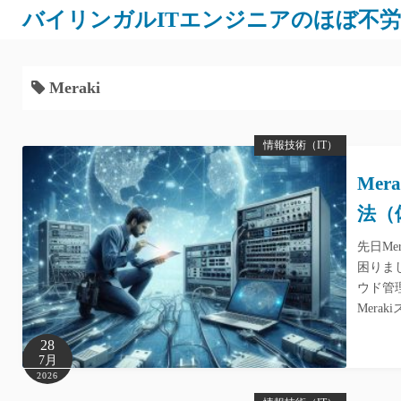
バイリンガルITエンジニアのほぼ不
Meraki
情報技術（IT）
Me
法（
先日M
困りま
ウド管
Mer
28
7月
2026