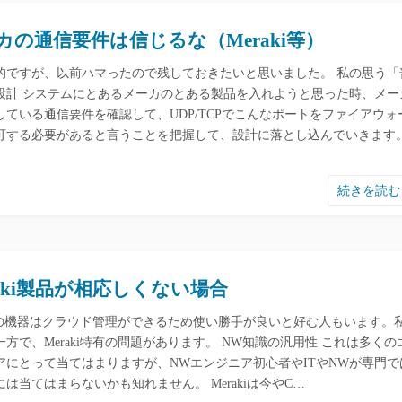
カの通信要件は信じるな（Meraki等）
的ですが、以前ハマったので残しておきたいと思いました。 私の思う「
設計 システムにとあるメーカのとある製品を入れようと思った時、メー
している通信要件を確認して、UDP/TCPでこんなポートをファイアウォ
可する必要があると言うことを把握して、設計に落とし込んでいきます
続きを読
raki製品が相応しくない場合
akiの機器はクラウド管理ができるため使い勝手が良いと好む人もいます。
方で、Meraki特有の問題があります。 NW知識の汎用性 これは多くの
アにとって当てはまりますが、NWエンジニア初心者やITやNWが専門で
は当てはまらないかも知れません。 Merakiは今やC…