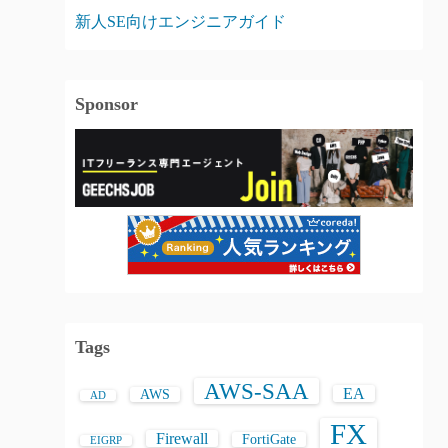
新人SE向けエンジニアガイド
Sponsor
Tags
AWS-SAA
EA
AWS
AD
FX
Firewall
FortiGate
EIGRP