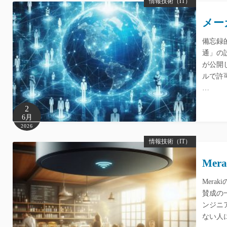
情報技術（IT）
メー
備忘録
通」の
が公開
ルで許
…
2
6月
2026
情報技術（IT）
Me
Mer
賛成の一
ンジニ
ない人に