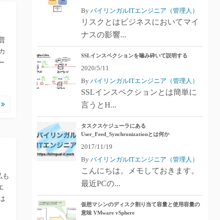
By
バイリンガルITエンジニア（管理人）
リスクとはビジネスにおいてマイ
ナスの影響...
普
カ
SSLインスペクションを噛み砕いて説明する
ー
2020/5/11
。
By
バイリンガルITエンジニア（管理人）
SSLインスペクションとは簡単に
む
言うとH...
タスクスケジューラにある
User_Feed_Synchronizationとは何か
2017/11/19
By
バイリンガルITエンジニア（管理人）
こんにちは。メモしておきます。
私も
最近PCの...
エ
は
仮想マシンのディスク割り当て容量と使用容量の
意味 VMware vSphere