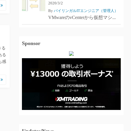
2020/3/2
む
By
バイリンガルITエンジニア（管理人）
VMwareのvCenterから仮想マシ...
Sponsor
きる
ある
も感
む