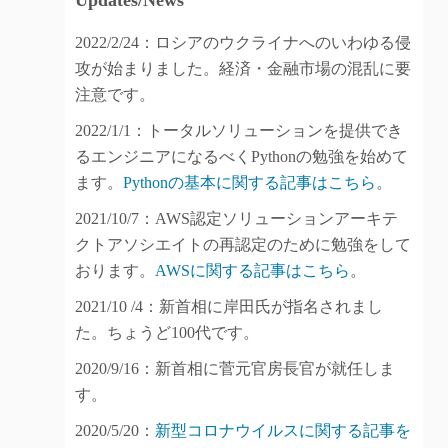
Updates/News
2022/2/24：ロシアのウクライナへのいわゆる侵
攻が始まりました。経済・金融市場の混乱に要
注意です。
2022/1/1：トータルソリューションを提供でき
るエンジニアになるべくPythonの勉強を始めて
ます。
Pythonの基本に関する記事はこちら
。
2021/10/7：AWS認定ソリューションアーキテ
クトアソシエイトの再認定のために勉強をして
おります。
AWSに関する記事はこちら
。
2021/10 /4：新首相に岸田氏が指名されまし
た。ちょうど100代です。
2020/9/16：新首相に菅元官房長官が就任しま
す。
2020/5/20：
新型コロナウイルスに関する記事を