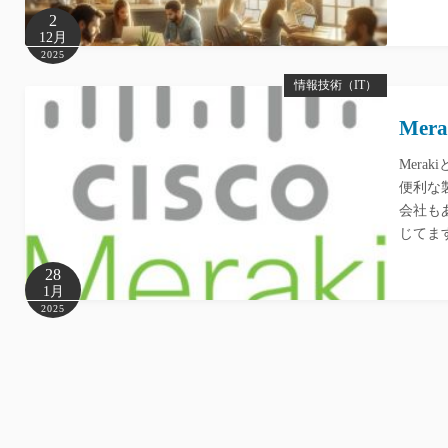
2
12月
2025
情報技術（IT）
Me
Mer
便利な
会社も
じてます
28
1月
2025