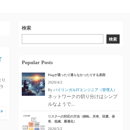
検索
検索
方
Popular Posts
Pingが通ったり通らなかったりする原因
なり
2020/4/2
クラ
By
バイリンガルITエンジニア（管理人）
ネットワークの切り分けはシンプ
ルなようで...
む
リスクへの対応の方法（移転、共有、回避、保
有、低減、最適化）
2020/5/2