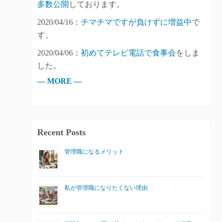
多数公開
しております。
2020/04/16：
チマチマですが負けずに増益中
で
す。
2020/04/06：
初めてテレビ電話で食事会
をしま
した。
— MORE —
Recent Posts
管理職になるメリット
私が管理職になりたくない理由