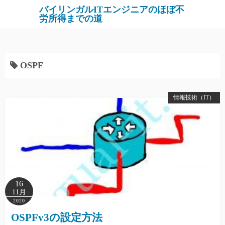
バイリンガルITエンジニアのほぼ不
労所得までの道
OSPF
情報技術（IT）
16
11月
2020
OSPFv3の設定方法