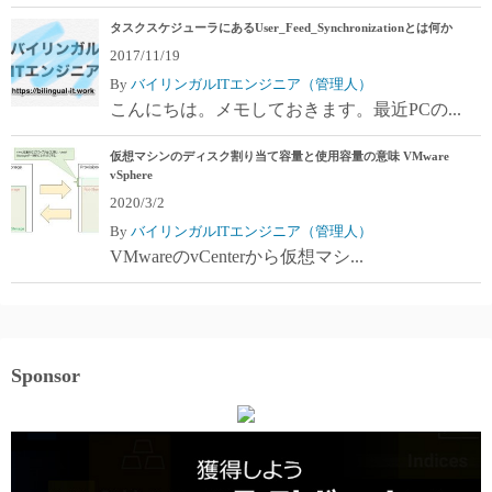
タスクスケジューラにあるUser_Feed_Synchronizationとは何か
2017/11/19
By
バイリンガルITエンジニア（管理人）
こんにちは。メモしておきます。最近PCの...
仮想マシンのディスク割り当て容量と使用容量の意味 VMware
vSphere
2020/3/2
By
バイリンガルITエンジニア（管理人）
VMwareのvCenterから仮想マシ...
Sponsor