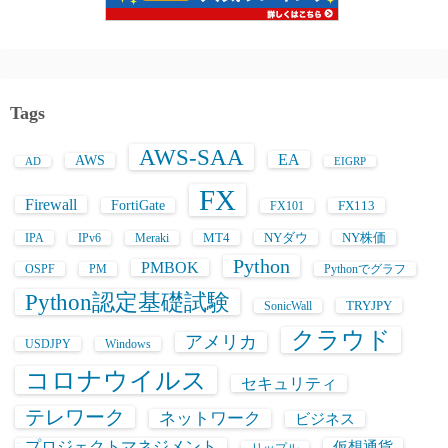
Tags
AWS-SAA
EA
AWS
AD
EIGRP
FX
Firewall
FortiGate
FX113
FX101
MT4
NYダウ
NY株価
IPA
IPv6
Meraki
Python
PMBOK
OSPF
PM
Pythonでグラフ
Python認定基礎試験
TRYJPY
SonicWall
クラウド
アメリカ
USDJPY
Windows
コロナウイルス
セキュリティ
テレワーク
ネットワーク
ビジネス
プロジェクトマネジメント
仮想通貨
リップル