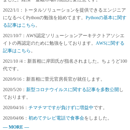
2022/1/1：トータルソリューションを提供できるエンジニア
になるべくPythonの勉強を始めてます。
Pythonの基本に関す
る記事はこちら
。
2021/10/7：AWS認定ソリューションアーキテクトアソシエ
イトの再認定のために勉強をしております。
AWSに関する
記事はこちら
。
2021/10 /4：新首相に岸田氏が指名されました。ちょうど100
代です。
2020/9/16：新首相に菅元官房長官が就任します。
2020/5/20：
新型コロナウイルスに関する記事を多数公開
し
ております。
2020/04/16：
チマチマですが負けずに増益中
です。
2020/04/06：
初めてテレビ電話で食事会
をしました。
— MORE —