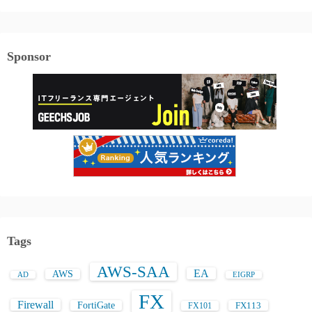
Sponsor
Tags
AWS-SAA
EA
AWS
AD
EIGRP
FX
Firewall
FortiGate
FX113
FX101