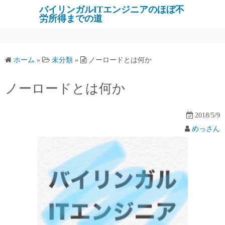
バイリンガルITエンジニアのほぼ不
労所得までの道
ホーム
»
未分類
»
ノーロードとは何か
ノーロードとは何か
2018/5/9
めっさん