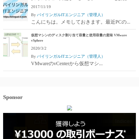
2017/11/19
By
バイリンガルITエンジニア（管理人）
こんにちは。メモしておきます。最近PCの...
仮想マシンのディスク割り当て容量と使用容量の意味 VMware
vSphere
2020/3/2
By
バイリンガルITエンジニア（管理人）
VMwareのvCenterから仮想マシ...
Sponsor