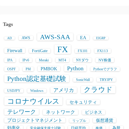
Tags
AWS-SAA
EA
AWS
AD
EIGRP
FX
Firewall
FortiGate
FX113
FX101
MT4
NYダウ
NY株価
IPA
IPv6
Meraki
Python
PMBOK
OSPF
PM
Pythonでグラフ
Python認定基礎試験
TRYJPY
SonicWall
クラウド
アメリカ
USDJPY
Windows
コロナウイルス
セキュリティ
テレワーク
ネットワーク
ビジネス
プロジェクトマネジメント
仮想通貨
リップル
効率化
日経平均
為替
安全確保支援士試験
株価