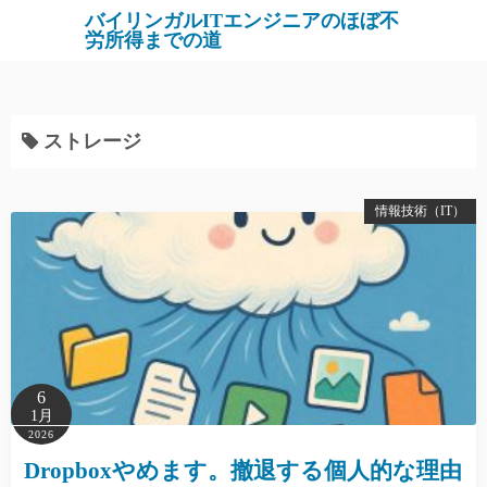
バイリンガルITエンジニアのほぼ不
労所得までの道
ストレージ
情報技術（IT）
6
1月
2026
Dropboxやめます。撤退する個人的な理由