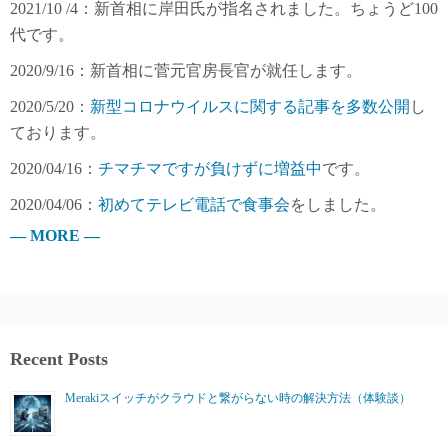
2021/10 /4：新首相に岸田氏が指名されました。ちょうど100
代です。
2020/9/16：新首相に菅元官房長官が就任します。
2020/5/20：
新型コロナウイルスに関する記事を多数公開
し
ております。
2020/04/16：
チマチマですが負けずに増益中
です。
2020/04/06：
初めてテレビ電話で食事会
をしました。
— MORE —
Recent Posts
Merakiスイッチがクラウドと繋がらない時の解決方法（体験談）