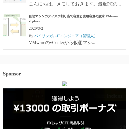
こんにちは。メモしておきます。最近PCの...
仮想マシンのディスク割り当て容量と使用容量の意味 VMware
vSphere
2020/3/2
By
バイリンガルITエンジニア（管理人）
VMwareのvCenterから仮想マシ...
Sponsor