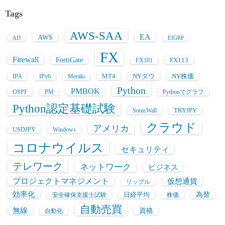
Tags
AWS-SAA
EA
AWS
AD
EIGRP
FX
Firewall
FortiGate
FX113
FX101
MT4
NYダウ
NY株価
IPA
IPv6
Meraki
Python
PMBOK
OSPF
PM
Pythonでグラフ
Python認定基礎試験
TRYJPY
SonicWall
クラウド
アメリカ
USDJPY
Windows
コロナウイルス
セキュリティ
テレワーク
ネットワーク
ビジネス
プロジェクトマネジメント
仮想通貨
リップル
効率化
日経平均
為替
安全確保支援士試験
株価
自動売買
無線
資格
自動化