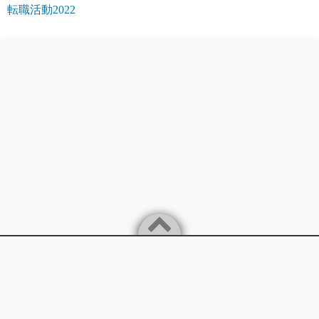
転職活動2022
Powered by
WordPress
Theme by
Simple Days
バイリンガルITエンジニアが楽に稼ぐことを追求します。
ITを中心に様々な情報を発信していきます。
©2026
バイリンガルITエンジニアのほぼ不労所得までの道