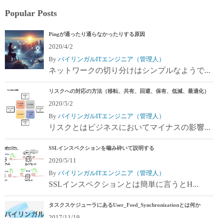
Popular Posts
Pingが通ったり通らなかったりする原因
2020/4/2
By
バイリンガルITエンジニア（管理人）
ネットワークの切り分けはシンプルなようで...
リスクへの対応の方法（移転、共有、回避、保有、低減、最適化）
2020/5/2
By
バイリンガルITエンジニア（管理人）
リスクとはビジネスにおいてマイナスの影響...
SSLインスペクションを噛み砕いて説明する
2020/5/11
By
バイリンガルITエンジニア（管理人）
SSLインスペクションとは簡単に言うとH...
タスクスケジューラにあるUser_Feed_Synchronizationとは何か
2017/11/19