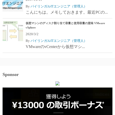
By
バイリンガルITエンジニア（管理人）
こんにちは。メモしておきます。最近PCの...
仮想マシンのディスク割り当て容量と使用容量の意味 VMware
vSphere
2020/3/2
By
バイリンガルITエンジニア（管理人）
VMwareのvCenterから仮想マシ...
Sponsor