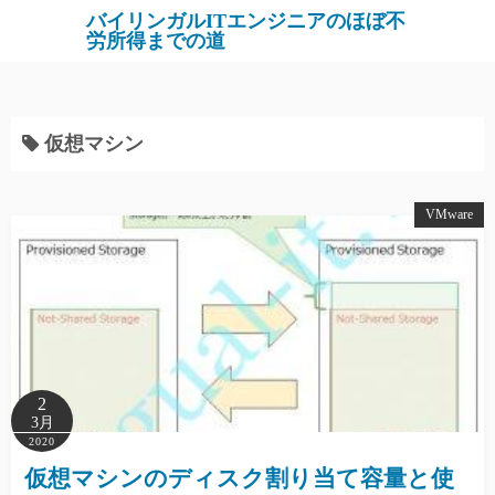
バイリンガルITエンジニアのほぼ不
労所得までの道
仮想マシン
VMware
2
3月
2020
仮想マシンのディスク割り当て容量と使