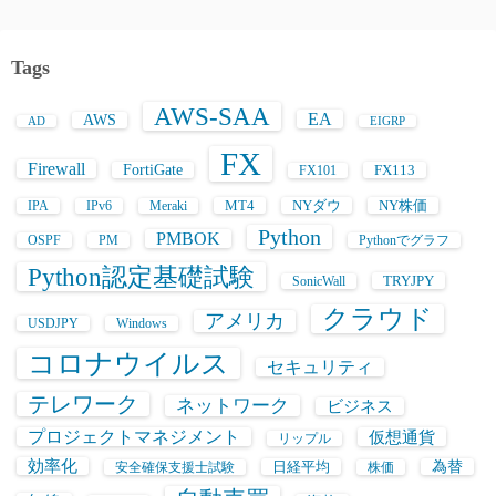
Tags
AWS-SAA
EA
AWS
AD
EIGRP
FX
Firewall
FortiGate
FX113
FX101
MT4
NYダウ
NY株価
IPA
IPv6
Meraki
Python
PMBOK
OSPF
PM
Pythonでグラフ
Python認定基礎試験
TRYJPY
SonicWall
クラウド
アメリカ
USDJPY
Windows
コロナウイルス
セキュリティ
テレワーク
ネットワーク
ビジネス
プロジェクトマネジメント
仮想通貨
リップル
効率化
日経平均
為替
安全確保支援士試験
株価