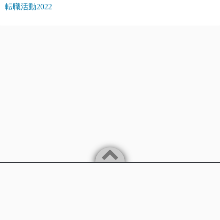
転職活動2022
Powered by
WordPress
Theme by
Simple Days
バイリンガルITエンジニアが楽に稼ぐことを追求します。
ITを中心に様々な情報を発信していきます。
©2026
バイリンガルITエンジニアのほぼ不労所得までの道