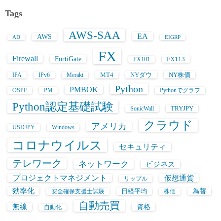
Tags
AWS-SAA
EA
AWS
AD
EIGRP
FX
Firewall
FortiGate
FX113
FX101
MT4
NYダウ
NY株価
IPA
IPv6
Meraki
Python
PMBOK
OSPF
PM
Pythonでグラフ
Python認定基礎試験
TRYJPY
SonicWall
クラウド
アメリカ
USDJPY
Windows
コロナウイルス
セキュリティ
テレワーク
ネットワーク
ビジネス
プロジェクトマネジメント
仮想通貨
リップル
効率化
日経平均
為替
安全確保支援士試験
株価
自動売買
無線
資格
自動化