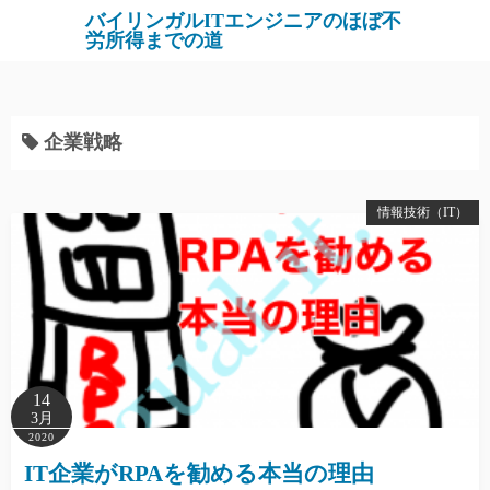
バイリンガルITエンジニアのほぼ不
労所得までの道
企業戦略
情報技術（IT）
14
3月
2020
IT企業がRPAを勧める本当の理由