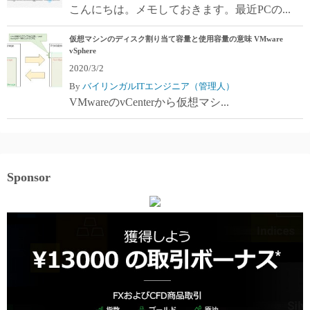
こんにちは。メモしておきます。最近PCの...
仮想マシンのディスク割り当て容量と使用容量の意味 VMware
vSphere
2020/3/2
By
バイリンガルITエンジニア（管理人）
VMwareのvCenterから仮想マシ...
Sponsor