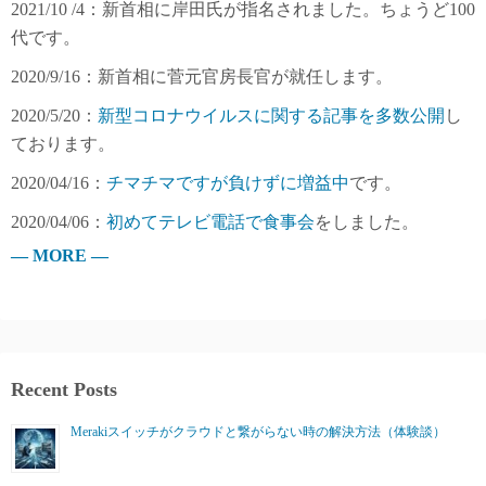
2021/10 /4：新首相に岸田氏が指名されました。ちょうど100
代です。
2020/9/16：新首相に菅元官房長官が就任します。
2020/5/20：
新型コロナウイルスに関する記事を多数公開
し
ております。
2020/04/16：
チマチマですが負けずに増益中
です。
2020/04/06：
初めてテレビ電話で食事会
をしました。
— MORE —
Recent Posts
Merakiスイッチがクラウドと繋がらない時の解決方法（体験談）