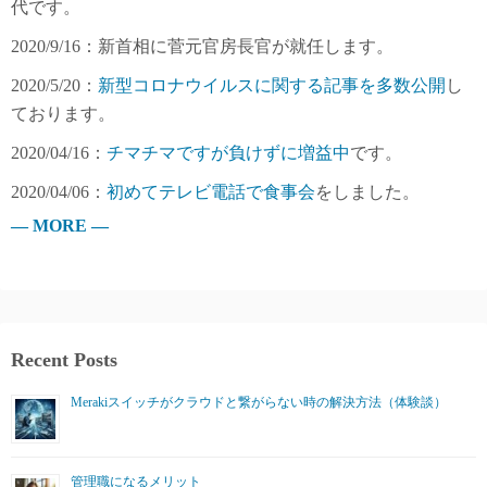
代です。
2020/9/16：新首相に菅元官房長官が就任します。
2020/5/20：
新型コロナウイルスに関する記事を多数公開
し
ております。
2020/04/16：
チマチマですが負けずに増益中
です。
2020/04/06：
初めてテレビ電話で食事会
をしました。
— MORE —
Recent Posts
Merakiスイッチがクラウドと繋がらない時の解決方法（体験談）
管理職になるメリット