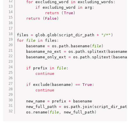
for
 excluding_word 
in
 excluding_words
:
if
 excluding_word 
in
 arg
:
return
(
True
)
return
(
False
)
files 
=
 glob
.
glob
(
script_dir_path 
+
"/*"
)
for
file
in
 files
:
    basename 
=
 os
.
path
.
basename
(
file
)
    basename_no_ext 
=
 os
.
path
.
splitext
(
basename
)
    basename_only_ext 
=
 os
.
path
.
splitext
(
basenam
if
 prefix 
in
file
:
continue
if
 exclude
(
basename
)
==
True
:
continue
    new_name 
=
 prefix 
+
 basename

    new_full_path 
=
 os
.
path
.
join
(
script_dir_path
    os
.
rename
(
file
,
 new_full_path
)