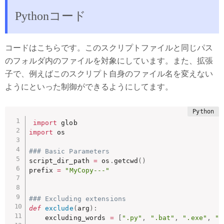
Pythonコード
コードはこちらです。このスクリプトファイルと同じパス
のフォルダ内のファイルを対象にしています。また、拡張
子で、例えばこのスクリプト自身のファイル名を変えない
ようにといった制御ができるようにしてます。
import
import
 os

### Basic Parameters
script_dir_path 
=
 os
.
getcwd
(
)
prefix 
=
"MyCopy---"
### Excluding extensions
def
exclude
(
arg
)
:
    excluding_words 
=
[
".py"
,
".bat"
,
".exe"
,
".