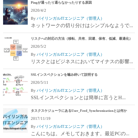
Pingが通ったり通らなかったりする原因
2020/4/2
By
バイリンガルITエンジニア（管理人）
ネットワークの切り分けはシンプルなようで...
リスクへの対応の方法（移転、共有、回避、保有、低減、最適化）
2020/5/2
By
バイリンガルITエンジニア（管理人）
リスクとはビジネスにおいてマイナスの影響...
SSLインスペクションを噛み砕いて説明する
2020/5/11
By
バイリンガルITエンジニア（管理人）
SSLインスペクションとは簡単に言うとH...
タスクスケジューラにあるUser_Feed_Synchronizationとは何か
2017/11/19
By
バイリンガルITエンジニア（管理人）
こんにちは。メモしておきます。最近PCの...