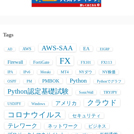
Tags
AWS-SAA
EA
AWS
AD
EIGRP
FX
Firewall
FortiGate
FX113
FX101
MT4
NYダウ
NY株価
IPA
IPv6
Meraki
Python
PMBOK
OSPF
PM
Pythonでグラフ
Python認定基礎試験
TRYJPY
SonicWall
クラウド
アメリカ
USDJPY
Windows
コロナウイルス
セキュリティ
テレワーク
ネットワーク
ビジネス