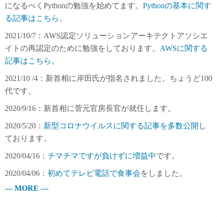
になるべくPythonの勉強を始めてます。
Pythonの基本に関す
る記事はこちら
。
2021/10/7：AWS認定ソリューションアーキテクトアソシエ
イトの再認定のために勉強をしております。
AWSに関する
記事はこちら
。
2021/10 /4：新首相に岸田氏が指名されました。ちょうど100
代です。
2020/9/16：新首相に菅元官房長官が就任します。
2020/5/20：
新型コロナウイルスに関する記事を多数公開
し
ております。
2020/04/16：
チマチマですが負けずに増益中
です。
2020/04/06：
初めてテレビ電話で食事会
をしました。
— MORE —