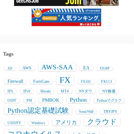
Tags
AWS-SAA
EA
AWS
AD
EIGRP
FX
Firewall
FortiGate
FX113
FX101
MT4
NYダウ
NY株価
IPA
IPv6
Meraki
Python
PMBOK
OSPF
PM
Pythonでグラフ
Python認定基礎試験
TRYJPY
SonicWall
クラウド
アメリカ
USDJPY
Windows
コロナウイルス