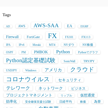
Tags
AWS-SAA
EA
AWS
AD
EIGRP
FX
Firewall
FortiGate
FX113
FX101
MT4
NYダウ
NY株価
IPA
IPv6
Meraki
Python
PMBOK
OSPF
PM
Pythonでグラフ
Python認定基礎試験
TRYJPY
SonicWall
クラウド
アメリカ
USDJPY
Windows
コロナウイルス
セキュリティ
テレワーク
ネットワーク
ビジネス
プロジェクトマネジメント
仮想通貨
リップル
効率化
日経平均
為替
安全確保支援士試験
株価