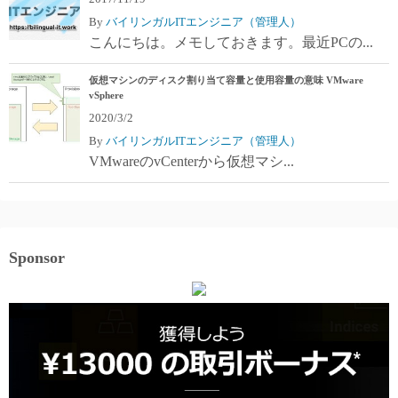
By
バイリンガルITエンジニア（管理人）
こんにちは。メモしておきます。最近PCの...
仮想マシンのディスク割り当て容量と使用容量の意味 VMware
vSphere
2020/3/2
By
バイリンガルITエンジニア（管理人）
VMwareのvCenterから仮想マシ...
Sponsor