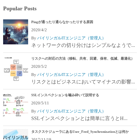
Popular Posts
Pingが通ったり通らなかったりする原因
2020/4/2
By
バイリンガルITエンジニア（管理人）
ネットワークの切り分けはシンプルなようで...
リスクへの対応の方法（移転、共有、回避、保有、低減、最適化）
2020/5/2
By
バイリンガルITエンジニア（管理人）
リスクとはビジネスにおいてマイナスの影響...
SSLインスペクションを噛み砕いて説明する
2020/5/11
By
バイリンガルITエンジニア（管理人）
SSLインスペクションとは簡単に言うとH...
タスクスケジューラにあるUser_Feed_Synchronizationとは何か
2017/11/19