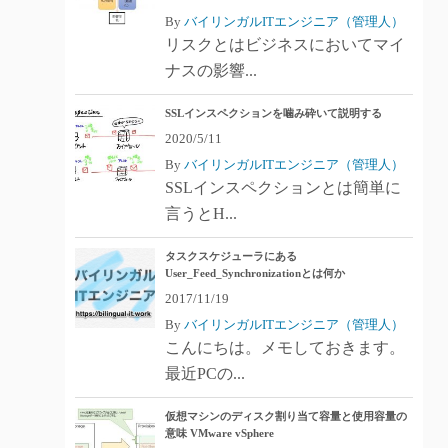
By
バイリンガルITエンジニア（管理人）
リスクとはビジネスにおいてマイ
ナスの影響...
SSLインスペクションを噛み砕いて説明する
2020/5/11
By
バイリンガルITエンジニア（管理人）
SSLインスペクションとは簡単に
言うとH...
タスクスケジューラにある
User_Feed_Synchronizationとは何か
2017/11/19
By
バイリンガルITエンジニア（管理人）
こんにちは。メモしておきます。
最近PCの...
仮想マシンのディスク割り当て容量と使用容量の
意味 VMware vSphere