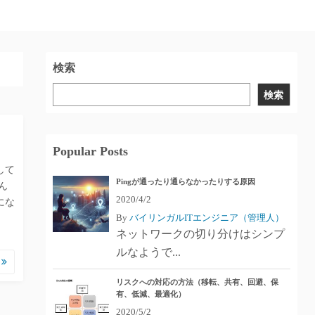
検索
検索
Popular Posts
して
Pingが通ったり通らなかったりする原因
ん
2020/4/2
にな
By
バイリンガルITエンジニア（管理人）
ネットワークの切り分けはシンプ
ルなようで...
む
リスクへの対応の方法（移転、共有、回避、保
有、低減、最適化）
2020/5/2