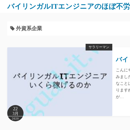
バイリンガルITエンジニアのほぼ不
外資系企業
サラリーマン
バイ
こんに
みまし
なこと
ります
が…
22
3月
2020