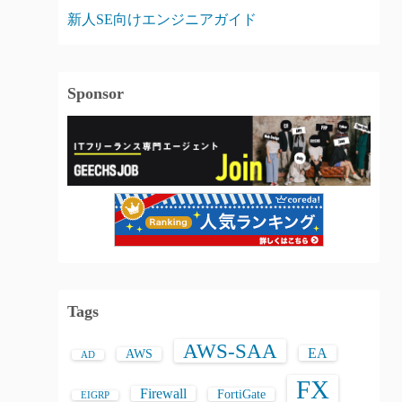
新人SE向けエンジニアガイド
Sponsor
Tags
AWS-SAA
EA
AWS
AD
FX
Firewall
FortiGate
EIGRP