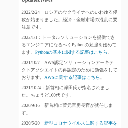
Updates/News
2022/2/24：ロシアのウクライナへのいわゆる侵
攻が始まりました。経済・金融市場の混乱に要
注意です。
2022/1/1：トータルソリューションを提供でき
るエンジニアになるべくPythonの勉強を始めて
ます。
Pythonの基本に関する記事はこちら
。
2021/10/7：AWS認定ソリューションアーキテ
クトアソシエイトの再認定のために勉強をして
おります。
AWSに関する記事はこちら
。
2021/10 /4：新首相に岸田氏が指名されまし
た。ちょうど100代です。
2020/9/16：新首相に菅元官房長官が就任しま
す。
2020/5/20：
新型コロナウイルスに関する記事を