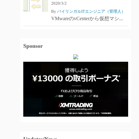
2020/3/2
By
バイリンガルITエンジニア（管理人）
VMwareのvCenterから仮想マシ...
Sponsor