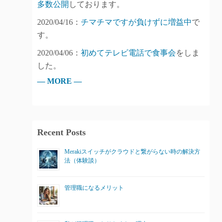
多数公開
しております。
2020/04/16：
チマチマですが負けずに増益中
で
す。
2020/04/06：
初めてテレビ電話で食事会
をしま
した。
— MORE —
Recent Posts
Merakiスイッチがクラウドと繋がらない時の解決方
法（体験談）
管理職になるメリット