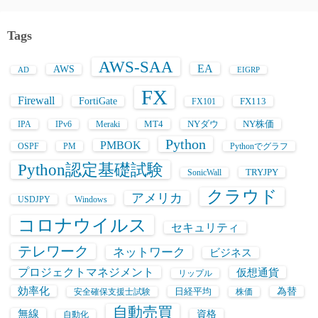
Tags
AWS-SAA
EA
AWS
AD
EIGRP
FX
Firewall
FortiGate
FX113
FX101
MT4
NYダウ
NY株価
IPA
IPv6
Meraki
Python
PMBOK
OSPF
PM
Pythonでグラフ
Python認定基礎試験
TRYJPY
SonicWall
クラウド
アメリカ
USDJPY
Windows
コロナウイルス
セキュリティ
テレワーク
ネットワーク
ビジネス
プロジェクトマネジメント
仮想通貨
リップル
効率化
日経平均
為替
安全確保支援士試験
株価
自動売買
無線
資格
自動化