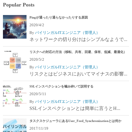
Popular Posts
Pingが通ったり通らなかったりする原因
2020/4/2
By
バイリンガルITエンジニア（管理人）
ネットワークの切り分けはシンプルなようで...
リスクへの対応の方法（移転、共有、回避、保有、低減、最適化）
2020/5/2
By
バイリンガルITエンジニア（管理人）
リスクとはビジネスにおいてマイナスの影響...
SSLインスペクションを噛み砕いて説明する
2020/5/11
By
バイリンガルITエンジニア（管理人）
SSLインスペクションとは簡単に言うとH...
タスクスケジューラにあるUser_Feed_Synchronizationとは何か
2017/11/19