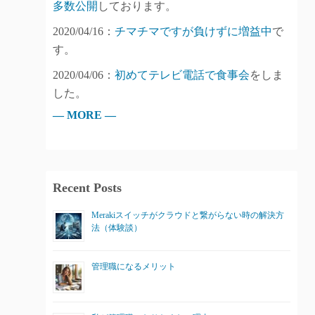
多数公開
しております。
2020/04/16：
チマチマですが負けずに増益中
で
す。
2020/04/06：
初めてテレビ電話で食事会
をしま
した。
— MORE —
Recent Posts
Merakiスイッチがクラウドと繋がらない時の解決方
法（体験談）
管理職になるメリット