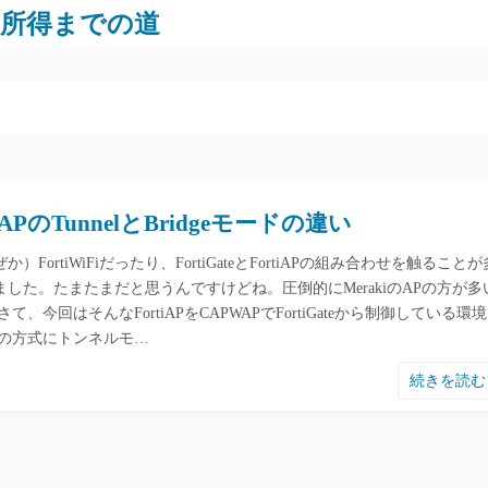
労所得までの道
tiAPのTunnelとBridgeモードの違い
か）FortiWiFiだったり、FortiGateとFortiAPの組み合わせを触ることが
ました。たまたまだと思うんですけどね。圧倒的にMerakiのAPの方が多
さて、今回はそんなFortiAPをCAPWAPでFortiGateから制御している環境
Pの方式にトンネルモ…
続きを読