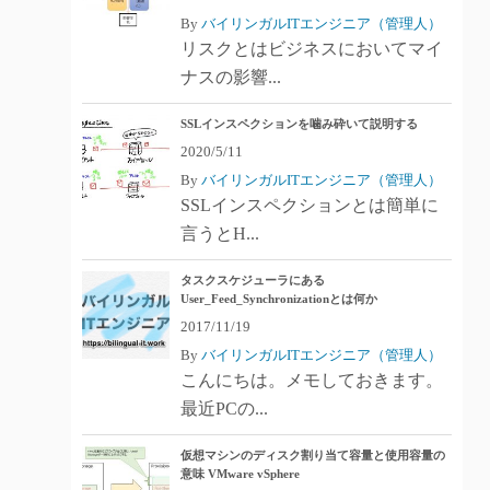
By
バイリンガルITエンジニア（管理人）
リスクとはビジネスにおいてマイ
ナスの影響...
SSLインスペクションを噛み砕いて説明する
2020/5/11
By
バイリンガルITエンジニア（管理人）
SSLインスペクションとは簡単に
言うとH...
タスクスケジューラにある
User_Feed_Synchronizationとは何か
2017/11/19
By
バイリンガルITエンジニア（管理人）
こんにちは。メモしておきます。
最近PCの...
仮想マシンのディスク割り当て容量と使用容量の
意味 VMware vSphere