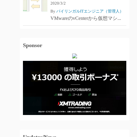
2020/3/2
By
バイリンガルITエンジニア（管理人）
VMwareのvCenterから仮想マシ...
Sponsor