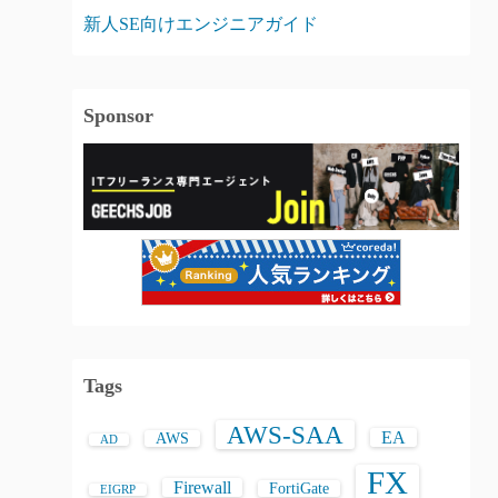
新人SE向けエンジニアガイド
Sponsor
Tags
AWS-SAA
EA
AWS
AD
FX
Firewall
FortiGate
EIGRP