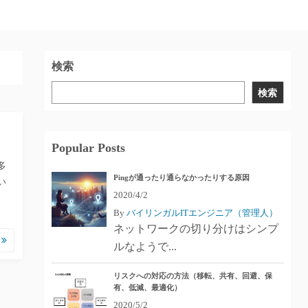
検索
検索
Popular Posts
多
Pingが通ったり通らなかったりする原因
い
2020/4/2
By
バイリンガルITエンジニア（管理人）
ネットワークの切り分けはシンプ
む
ルなようで...
リスクへの対応の方法（移転、共有、回避、保
有、低減、最適化）
2020/5/2