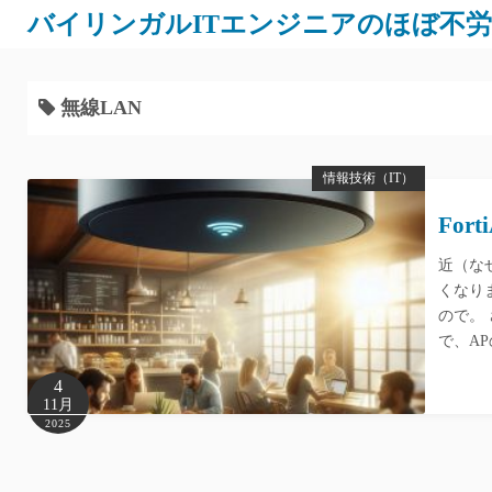
バイリンガルITエンジニアのほぼ不
無線LAN
情報技術（IT）
For
近（なぜ
くなり
ので。 
で、A
4
11月
2025