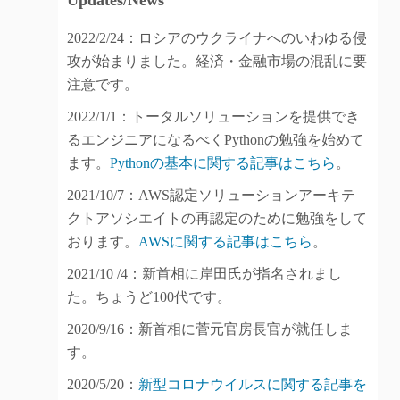
Updates/News
2022/2/24：ロシアのウクライナへのいわゆる侵
攻が始まりました。経済・金融市場の混乱に要
注意です。
2022/1/1：トータルソリューションを提供でき
るエンジニアになるべくPythonの勉強を始めて
ます。
Pythonの基本に関する記事はこちら
。
2021/10/7：AWS認定ソリューションアーキテ
クトアソシエイトの再認定のために勉強をして
おります。
AWSに関する記事はこちら
。
2021/10 /4：新首相に岸田氏が指名されまし
た。ちょうど100代です。
2020/9/16：新首相に菅元官房長官が就任しま
す。
2020/5/20：
新型コロナウイルスに関する記事を