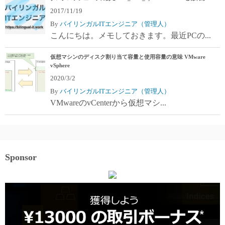
2017/11/19
By
バイリンガルITエンジニア（管理人）
こんにちは。メモしておきます。最近PCの...
仮想マシンのディスク割り当て容量と使用容量の意味 VMware
vSphere
2020/3/2
By
バイリンガルITエンジニア（管理人）
VMwareのvCenterから仮想マシ...
Sponsor