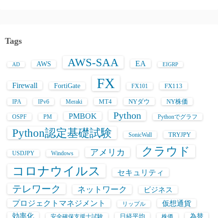
Tags
AWS-SAA
EA
AWS
AD
EIGRP
FX
Firewall
FortiGate
FX113
FX101
MT4
NYダウ
NY株価
IPA
IPv6
Meraki
Python
PMBOK
OSPF
PM
Pythonでグラフ
Python認定基礎試験
TRYJPY
SonicWall
クラウド
アメリカ
USDJPY
Windows
コロナウイルス
セキュリティ
テレワーク
ネットワーク
ビジネス
プロジェクトマネジメント
仮想通貨
リップル
効率化
日経平均
為替
安全確保支援士試験
株価