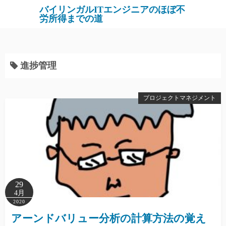
バイリンガルITエンジニアのほぼ不
労所得までの道
進捗管理
プロジェクトマネジメント
29
4月
2020
アーンドバリュー分析の計算方法の覚え