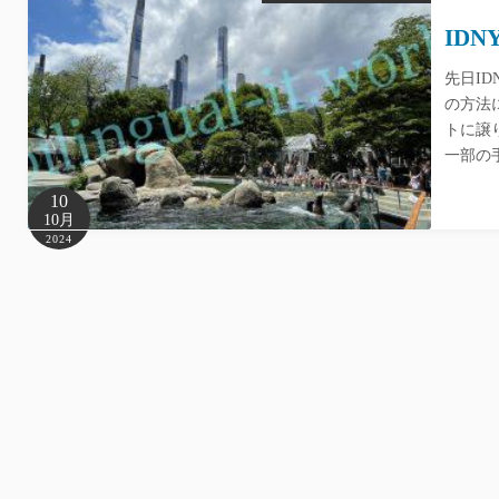
ID
先日I
の方法
トに譲
一部の
10
10月
2024