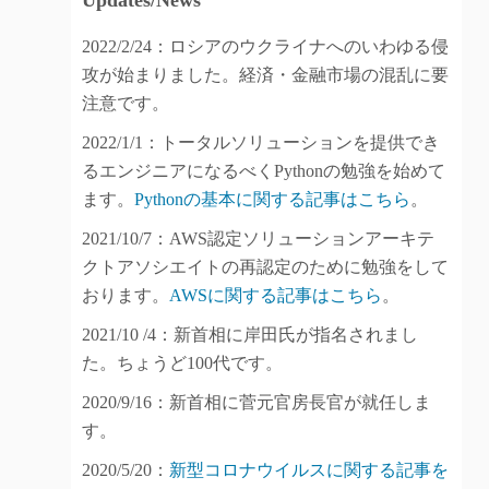
Updates/News
2022/2/24：ロシアのウクライナへのいわゆる侵
攻が始まりました。経済・金融市場の混乱に要
注意です。
2022/1/1：トータルソリューションを提供でき
るエンジニアになるべくPythonの勉強を始めて
ます。
Pythonの基本に関する記事はこちら
。
2021/10/7：AWS認定ソリューションアーキテ
クトアソシエイトの再認定のために勉強をして
おります。
AWSに関する記事はこちら
。
2021/10 /4：新首相に岸田氏が指名されまし
た。ちょうど100代です。
2020/9/16：新首相に菅元官房長官が就任しま
す。
2020/5/20：
新型コロナウイルスに関する記事を