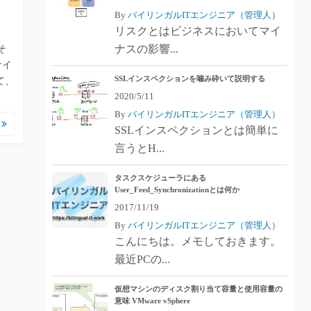
By
バイリンガルITエンジニア（管理人）
リスクとはビジネスにおいてマイ
ナスの影響...
そ
サイ
SSLインスペクションを噛み砕いて説明する
て、
2020/5/11
By
バイリンガルITエンジニア（管理人）
む
SSLインスペクションとは簡単に
言うとH...
タスクスケジューラにある
User_Feed_Synchronizationとは何か
2017/11/19
By
バイリンガルITエンジニア（管理人）
こんにちは。メモしておきます。
最近PCの...
仮想マシンのディスク割り当て容量と使用容量の
意味 VMware vSphere