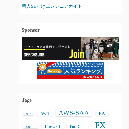
新人SE向けエンジニアガイド
Sponsor
Tags
AWS-SAA
EA
AWS
AD
FX
Firewall
FortiGate
EIGRP