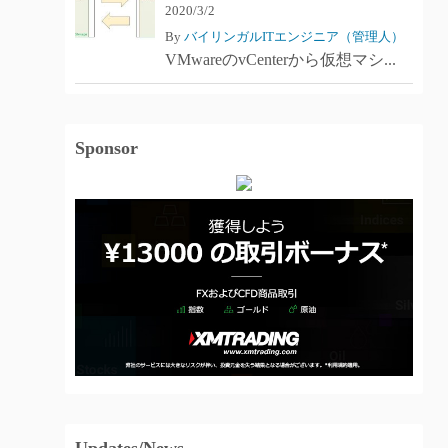
2020/3/2
By
バイリンガルITエンジニア（管理人）
VMwareのvCenterから仮想マシ...
Sponsor