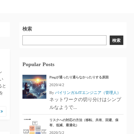
検索
検索
Popular Posts
ン
Pingが通ったり通らなかったりする原因
い
2020/4/2
ると
By
バイリンガルITエンジニア（管理人）
を
ネットワークの切り分けはシンプ
ルなようで...
む
リスクへの対応の方法（移転、共有、回避、保
有、低減、最適化）
2020/5/2