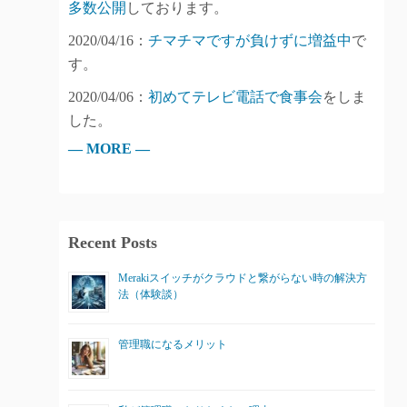
多数公開
しております。
2020/04/16：
チマチマですが負けずに増益中
で
す。
2020/04/06：
初めてテレビ電話で食事会
をしま
した。
— MORE —
Recent Posts
Merakiスイッチがクラウドと繋がらない時の解決方
法（体験談）
管理職になるメリット