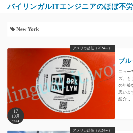
バイリンガルITエンジニアのほぼ不
New York
アメリカ赴任（2024～）
ブル
ニュー
ズ、も
の年齢
思いま
紹介し
17
10月
2024
アメリカ赴任（2024～）