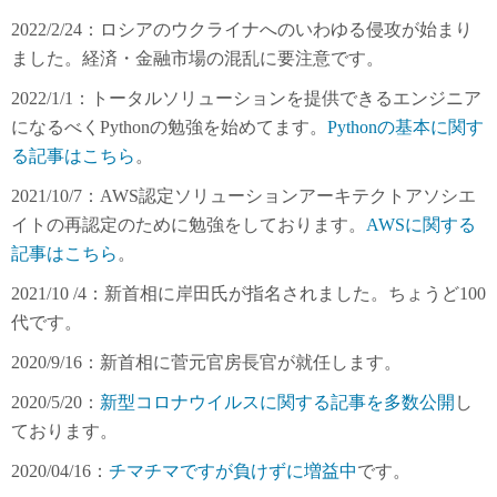
2022/2/24：ロシアのウクライナへのいわゆる侵攻が始まり
ました。経済・金融市場の混乱に要注意です。
2022/1/1：トータルソリューションを提供できるエンジニア
になるべくPythonの勉強を始めてます。
Pythonの基本に関す
る記事はこちら
。
2021/10/7：AWS認定ソリューションアーキテクトアソシエ
イトの再認定のために勉強をしております。
AWSに関する
記事はこちら
。
2021/10 /4：新首相に岸田氏が指名されました。ちょうど100
代です。
2020/9/16：新首相に菅元官房長官が就任します。
2020/5/20：
新型コロナウイルスに関する記事を多数公開
し
ております。
2020/04/16：
チマチマですが負けずに増益中
です。