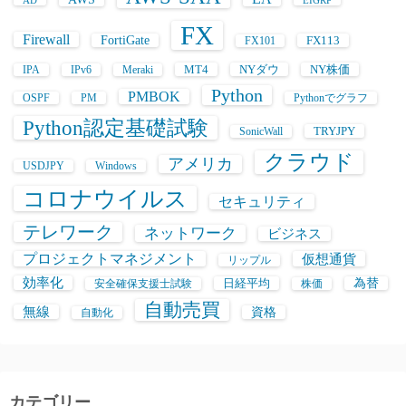
AD
EIGRP
FX
Firewall
FortiGate
FX113
FX101
MT4
NYダウ
NY株価
IPA
IPv6
Meraki
Python
PMBOK
OSPF
PM
Pythonでグラフ
Python認定基礎試験
TRYJPY
SonicWall
クラウド
アメリカ
USDJPY
Windows
コロナウイルス
セキュリティ
テレワーク
ネットワーク
ビジネス
プロジェクトマネジメント
仮想通貨
リップル
効率化
日経平均
為替
安全確保支援士試験
株価
自動売買
無線
資格
自動化
カテゴリー