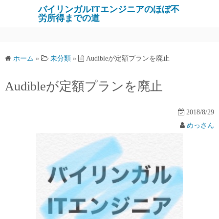
バイリンガルITエンジニアのほぼ不
労所得までの道
ホーム
»
未分類
»
Audibleが定額プランを廃止
Audibleが定額プランを廃止
2018/8/29
めっさん