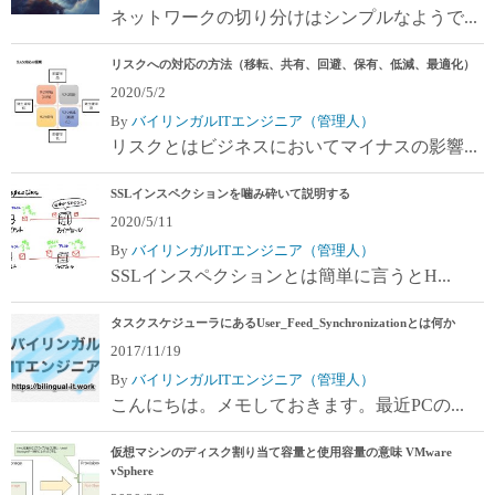
ネットワークの切り分けはシンプルなようで...
リスクへの対応の方法（移転、共有、回避、保有、低減、最適化）
2020/5/2
By
バイリンガルITエンジニア（管理人）
リスクとはビジネスにおいてマイナスの影響...
SSLインスペクションを噛み砕いて説明する
2020/5/11
By
バイリンガルITエンジニア（管理人）
SSLインスペクションとは簡単に言うとH...
タスクスケジューラにあるUser_Feed_Synchronizationとは何か
2017/11/19
By
バイリンガルITエンジニア（管理人）
こんにちは。メモしておきます。最近PCの...
仮想マシンのディスク割り当て容量と使用容量の意味 VMware
vSphere