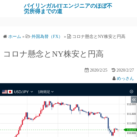
バイリンガルITエンジニアのほぼ不
労所得までの道
ホーム
»
外国為替（FX）
»
コロナ懸念とNY株安と円高
コロナ懸念とNY株安と円高
2020/2/25
2020/2/27
めっさん