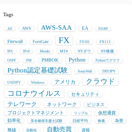
Tags
AWS-SAA
EA
AWS
AD
EIGRP
FX
Firewall
FortiGate
FX113
FX101
MT4
NYダウ
NY株価
IPA
IPv6
Meraki
Python
PMBOK
OSPF
PM
Pythonでグラフ
Python認定基礎試験
TRYJPY
SonicWall
クラウド
アメリカ
USDJPY
Windows
コロナウイルス
セキュリティ
テレワーク
ネットワーク
ビジネス
プロジェクトマネジメント
仮想通貨
リップル
効率化
日経平均
為替
安全確保支援士試験
株価
自動売買
無線
資格
自動化