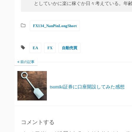
としていかに楽に稼ぐか日々考えている。年
FX134_NanPinLongShort
EA
FX
自動売買
前の記事
tsumiki証券に口座開設してみた感想
コメントする