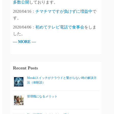
多数公開
しております。
2020/04/16：
チマチマですが負けずに増益中
で
す。
2020/04/06：
初めてテレビ電話で食事会
をしま
した。
— MORE —
Recent Posts
Merakiスイッチがクラウドと繋がらない時の解決方
法（体験談）
管理職になるメリット