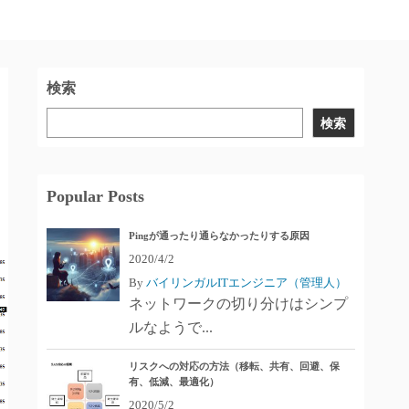
検索
検索
Popular Posts
Pingが通ったり通らなかったりする原因
2020/4/2
By
バイリンガルITエンジニア（管理人）
ネットワークの切り分けはシンプ
ルなようで...
リスクへの対応の方法（移転、共有、回避、保
有、低減、最適化）
2020/5/2