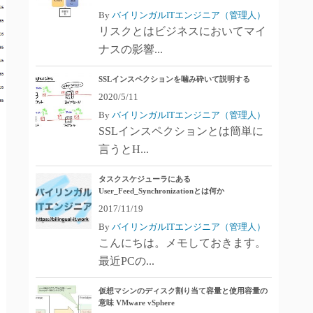
By
バイリンガルITエンジニア（管理人）
リスクとはビジネスにおいてマイ
ナスの影響...
SSLインスペクションを噛み砕いて説明する
2020/5/11
By
バイリンガルITエンジニア（管理人）
SSLインスペクションとは簡単に
言うとH...
タスクスケジューラにある
User_Feed_Synchronizationとは何か
2017/11/19
By
バイリンガルITエンジニア（管理人）
こんにちは。メモしておきます。
最近PCの...
仮想マシンのディスク割り当て容量と使用容量の
意味 VMware vSphere