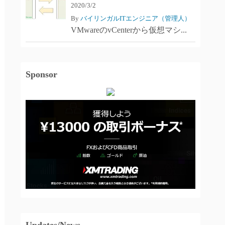
2020/3/2
By
バイリンガルITエンジニア（管理人）
VMwareのvCenterから仮想マシ...
Sponsor