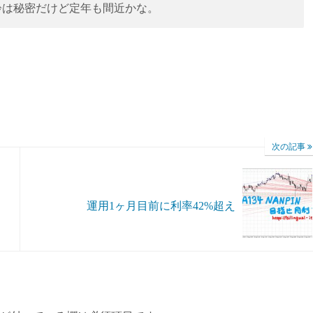
齢は秘密だけど定年も間近かな。
次の記事
運用1ヶ月目前に利率42%超え