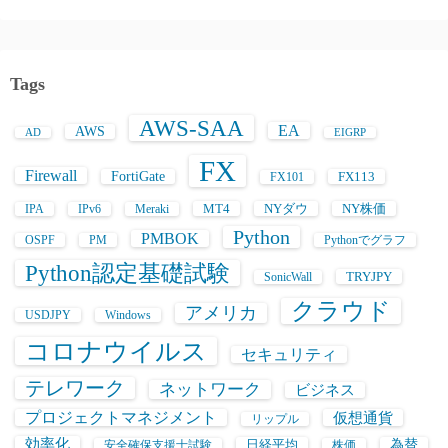
Tags
AWS-SAA
EA
AWS
AD
EIGRP
FX
Firewall
FortiGate
FX113
FX101
MT4
NYダウ
NY株価
IPA
IPv6
Meraki
Python
PMBOK
OSPF
PM
Pythonでグラフ
Python認定基礎試験
TRYJPY
SonicWall
クラウド
アメリカ
USDJPY
Windows
コロナウイルス
セキュリティ
テレワーク
ネットワーク
ビジネス
プロジェクトマネジメント
仮想通貨
リップル
効率化
日経平均
為替
安全確保支援士試験
株価