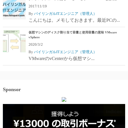
2017/11/19
By
バイリンガルITエンジニア（管理人）
こんにちは。メモしておきます。最近PCの...
仮想マシンのディスク割り当て容量と使用容量の意味 VMware
vSphere
2020/3/2
By
バイリンガルITエンジニア（管理人）
VMwareのvCenterから仮想マシ...
Sponsor