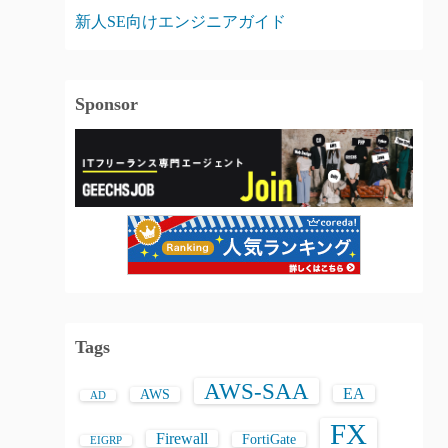
新人SE向けエンジニアガイド
Sponsor
Tags
AWS-SAA
EA
AWS
AD
FX
Firewall
FortiGate
EIGRP