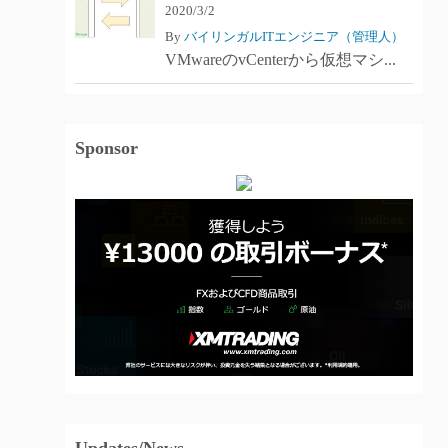
2020/3/2
By
バイリンガルITエンジニア（管理人）
VMwareのvCenterから仮想マシ...
Sponsor