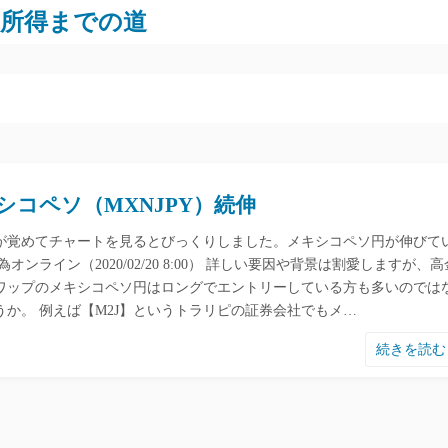
労所得までの道
シコペソ（MXNJPY）続伸
が覚めてチャートを見るとびっくりしました。メキシコペソ円が伸びて
為オンライン（2020/02/20 8:00） 詳しい要因や背景は割愛しますが、高
ワップのメキシコペソ円はロングでエントリーしている方も多いのでは
うか。 例えば【M2J】というトラリピの証券会社でもメ…
続きを読