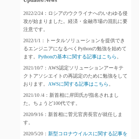
Updates/News
2022/2/24：ロシアのウクライナへのいわゆる侵
攻が始まりました。経済・金融市場の混乱に要
注意です。
2022/1/1：トータルソリューションを提供でき
るエンジニアになるべくPythonの勉強を始めて
ます。
Pythonの基本に関する記事はこちら
。
2021/10/7：AWS認定ソリューションアーキテ
クトアソシエイトの再認定のために勉強をして
おります。
AWSに関する記事はこちら
。
2021/10 /4：新首相に岸田氏が指名されまし
た。ちょうど100代です。
2020/9/16：新首相に菅元官房長官が就任しま
す。
2020/5/20：
新型コロナウイルスに関する記事を