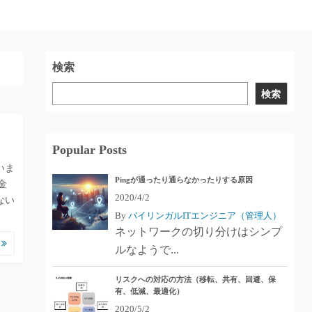
検索
検索
Popular Posts
いま
Pingが通ったり通らなかったりする原因
金
2020/4/2
ない
By
バイリンガルITエンジニア（管理人）
ネットワークの切り分けはシンプ
む
ルなようで...
リスクへの対応の方法（移転、共有、回避、保
有、低減、最適化）
2020/5/2