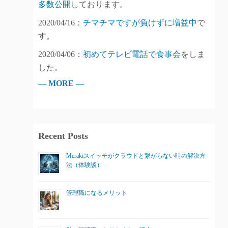
多数公開
しております。
2020/04/16：
チマチマですが負けずに増益中
で
す。
2020/04/06：
初めてテレビ電話で食事会
をしま
した。
— MORE —
Recent Posts
Merakiスイッチがクラウドと繋がらない時の解決方
法（体験談）
管理職になるメリット