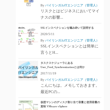
By
バイリンガルITエンジニア（管理人）
リスクとはビジネスにおいてマイ
ナスの影響...
SSLインスペクションを噛み砕いて説明する
2020/5/11
By
バイリンガルITエンジニア（管理人）
SSLインスペクションとは簡単に
言うとH...
タスクスケジューラにある
User_Feed_Synchronizationとは何か
2017/11/19
By
バイリンガルITエンジニア（管理人）
こんにちは。メモしておきます。
最近PCの...
仮想マシンのディスク割り当て容量と使用容量の
意味 VMware vSphere