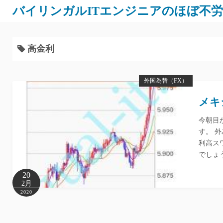
バイリンガルITエンジニアのほぼ不
高金利
外国為替（FX）
メキ
今朝目
す。 外
利高ス
でしょ
20
2月
2020