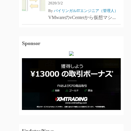
2020/3/2
By
バイリンガルITエンジニア（管理人）
VMwareのvCenterから仮想マシ...
Sponsor