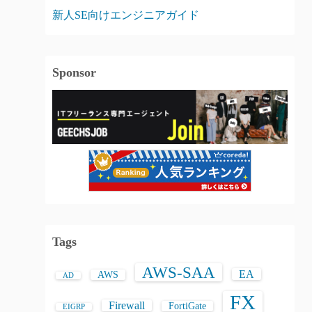
新人SE向けエンジニアガイド
Sponsor
Tags
AWS-SAA
EA
AWS
AD
FX
Firewall
FortiGate
EIGRP