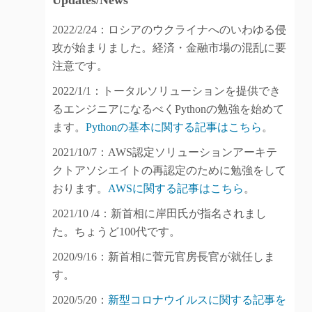
Updates/News
2022/2/24：ロシアのウクライナへのいわゆる侵
攻が始まりました。経済・金融市場の混乱に要
注意です。
2022/1/1：トータルソリューションを提供でき
るエンジニアになるべくPythonの勉強を始めて
ます。
Pythonの基本に関する記事はこちら
。
2021/10/7：AWS認定ソリューションアーキテ
クトアソシエイトの再認定のために勉強をして
おります。
AWSに関する記事はこちら
。
2021/10 /4：新首相に岸田氏が指名されまし
た。ちょうど100代です。
2020/9/16：新首相に菅元官房長官が就任しま
す。
2020/5/20：
新型コロナウイルスに関する記事を