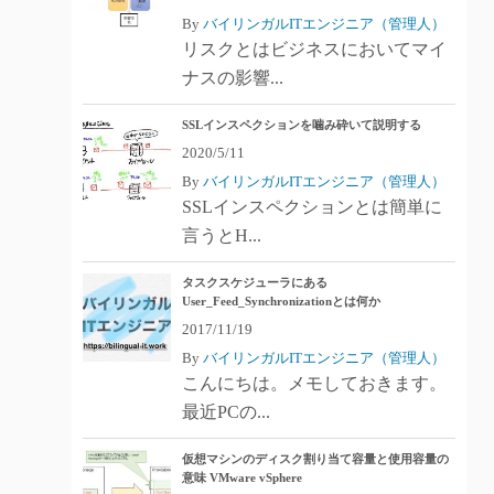
By
バイリンガルITエンジニア（管理人）
リスクとはビジネスにおいてマイ
ナスの影響...
SSLインスペクションを噛み砕いて説明する
2020/5/11
By
バイリンガルITエンジニア（管理人）
SSLインスペクションとは簡単に
言うとH...
タスクスケジューラにある
User_Feed_Synchronizationとは何か
2017/11/19
By
バイリンガルITエンジニア（管理人）
こんにちは。メモしておきます。
最近PCの...
仮想マシンのディスク割り当て容量と使用容量の
意味 VMware vSphere