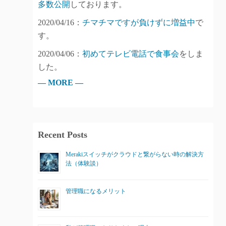
多数公開
しております。
2020/04/16：
チマチマですが負けずに増益中
で
す。
2020/04/06：
初めてテレビ電話で食事会
をしま
した。
— MORE —
Recent Posts
Merakiスイッチがクラウドと繋がらない時の解決方
法（体験談）
管理職になるメリット