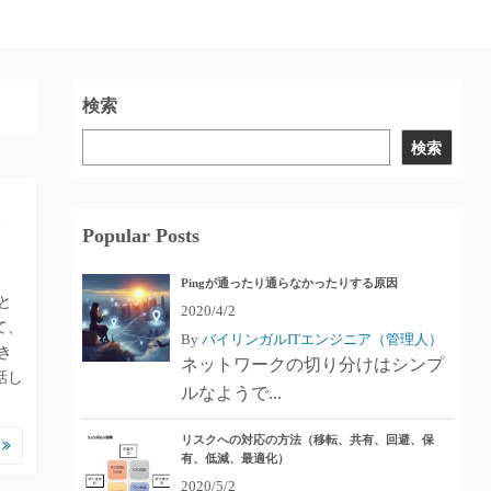
検索
検索
ン
Popular Posts
Pingが通ったり通らなかったりする原因
と
2020/4/2
て、
By
バイリンガルITエンジニア（管理人）
き
ネットワークの切り分けはシンプ
話し
ルなようで...
リスクへの対応の方法（移転、共有、回避、保
む
有、低減、最適化）
2020/5/2