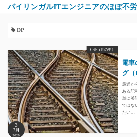
バイリンガルITエンジニアのほぼ不
DP
社会（世の中）
電車
グ（
最近か
ある記
単に英
ではな
たい…
3
7月
2020