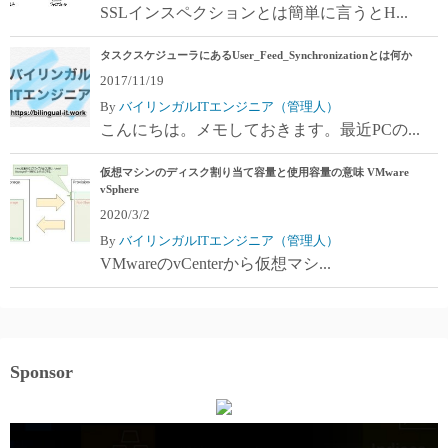
SSLインスペクションとは簡単に言うとH...
タスクスケジューラにあるUser_Feed_Synchronizationとは何か
2017/11/19
By
バイリンガルITエンジニア（管理人）
こんにちは。メモしておきます。最近PCの...
仮想マシンのディスク割り当て容量と使用容量の意味 VMware
vSphere
2020/3/2
By
バイリンガルITエンジニア（管理人）
VMwareのvCenterから仮想マシ...
Sponsor