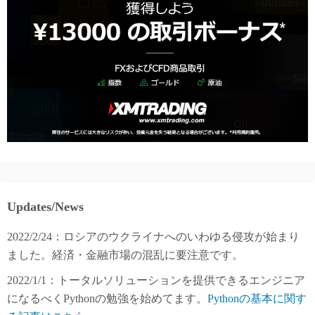
Updates/News
2022/2/24：ロシアのウクライナへのいわゆる侵攻が始まり
ました。経済・金融市場の混乱に要注意です。
2022/1/1：トータルソリューションを提供できるエンジニア
になるべくPythonの勉強を始めてます。
Pythonの基本に関す