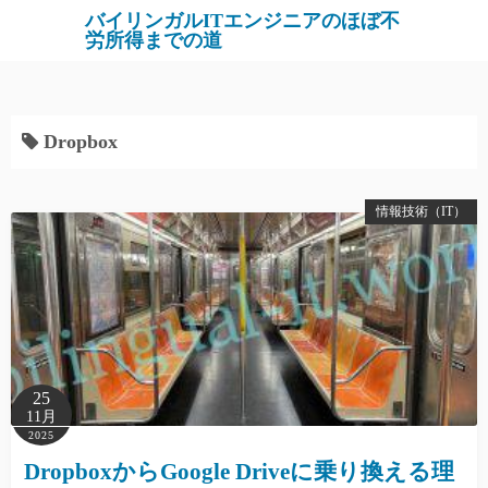
バイリンガルITエンジニアのほぼ不
労所得までの道
Dropbox
情報技術（IT）
25
11月
2025
DropboxからGoogle Driveに乗り換える理