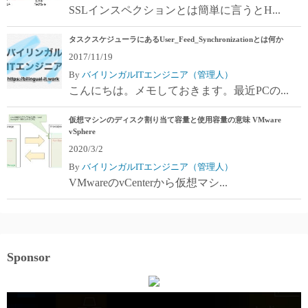
SSLインスペクションとは簡単に言うとH...
タスクスケジューラにあるUser_Feed_Synchronizationとは何か
2017/11/19
By
バイリンガルITエンジニア（管理人）
こんにちは。メモしておきます。最近PCの...
仮想マシンのディスク割り当て容量と使用容量の意味 VMware
vSphere
2020/3/2
By
バイリンガルITエンジニア（管理人）
VMwareのvCenterから仮想マシ...
Sponsor