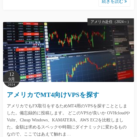
続きを読む
アメリカ赴任（2024～）
12
9月
2024
アメリカでMT4向けVPSを探す
アメリカでもFX取引をするためMT4用のVPSを探すこととしま
した。備忘録的に投稿します。 どこのVPSが良いか OVHcloudや
Vultr、Cheap Windows、KAMATERA、AWS EC2を比較しまし
た。金額は求めるスペックや時期にダイナミックに変わるもの
なので、ここではあえて触れま…