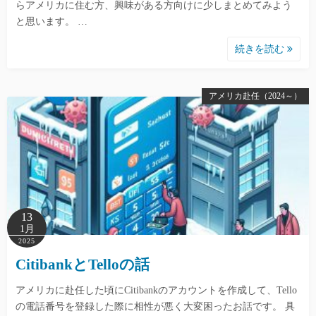
らアメリカに住む方、興味がある方向けに少しまとめてみよう
と思います。 …
続きを読む
アメリカ赴任（2024～）
13
1月
2025
CitibankとTelloの話
アメリカに赴任した頃にCitibankのアカウントを作成して、Tello
の電話番号を登録した際に相性が悪く大変困ったお話です。 具