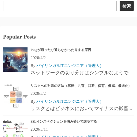
ビ
検索
ゲ
ー
シ
Popular Posts
ョ
Pingが通ったり通らなかったりする原因
2020/4/2
ン
By
バイリンガルITエンジニア（管理人）
ネットワークの切り分けはシンプルなようで...
リスクへの対応の方法（移転、共有、回避、保有、低減、最適化）
2020/5/2
By
バイリンガルITエンジニア（管理人）
リスクとはビジネスにおいてマイナスの影響...
SSLインスペクションを噛み砕いて説明する
2020/5/11