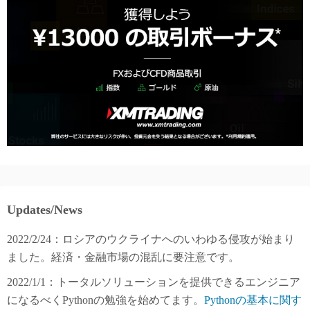
Updates/News
2022/2/24：ロシアのウクライナへのいわゆる侵攻が始まり
ました。経済・金融市場の混乱に要注意です。
2022/1/1：トータルソリューションを提供できるエンジニア
になるべくPythonの勉強を始めてます。
Pythonの基本に関す