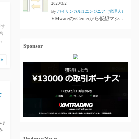
2020/3/2
By
バイリンガルITエンジニア（管理人）
VMwareのvCenterから仮想マシ...
得す
合
が。
Sponsor
む
を
みま
み