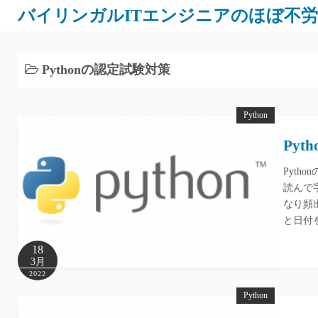
バイリンガルITエンジニアのほぼ不
Pythonの認定試験対策
Python
Pyt
Pyth
読んで字
なり頻
と日付
18
3月
2022
Python