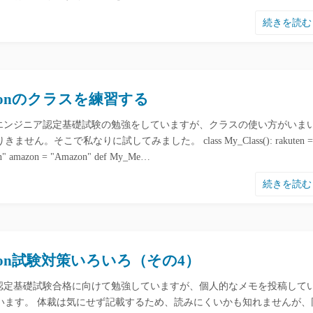
続きを読
thonのクラスを練習する
honエンジニア認定基礎試験の勉強をしていますが、クラスの使い方がいま
ません。そこで私なりに試してみました。 class My_Class(): rakuten =
n" amazon = "Amazon" def My_Me…
続きを読
thon試験対策いろいろ（その4）
hon認定基礎試験合格に向けて勉強していますが、個人的なメモを投稿して
います。 体裁は気にせず記載するため、読みにくいかも知れませんが、