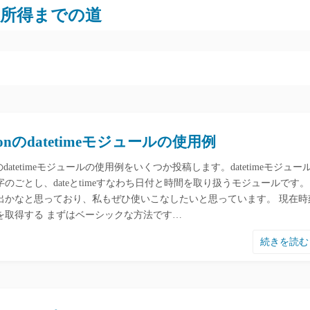
労所得までの道
honのdatetimeモジュールの使用例
onのdatetimeモジュールの使用例をいくつか投稿します。datetimeモジュー
のごとし、dateとtimeすなわち日付と時間を取り扱うモジュールです。
出かなと思っており、私もぜひ使いこなしたいと思っています。 現在時
を取得する まずはベーシックな方法です…
続きを読