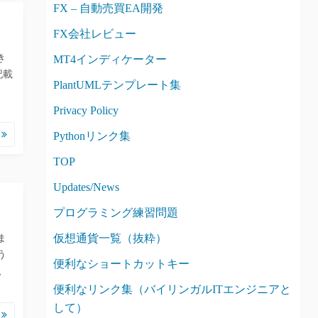
FX – 自動売買EA開発
FX会社レビュー
き
MT4インディケーター
記載
PlantUMLテンプレート集
Privacy Policy
む
Pythonリンク集
TOP
Updates/News
プログラミング練習問題
仮想通貨一覧（抜粋）
ま
う
便利なショートカットキー
、
便利なリンク集（バイリンガルITエンジニアと
して）
む