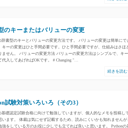
型のキーまたはバリューの変更
honの辞書型のキーとバリューの変更方法です。 バリューの変更は簡単にで
、キーの変更はひと手間必要です。ひと手間必要ですが、仕組みはさほ
りません。 バリューの変更方法 バリューの変更方法はシンプルで、キ
代入してあげればOKです。 # Changing "…
続きを読
thon試験対策いろいろ（その3）
honの基礎認定試験合格に向けて勉強していますが、個人的なメモを投稿し
思います。 体裁は気にせず記載するため、読みにくいかも知れませんが
勉強をしている方のお役に少しでも立てれば良いと思います。 Pythonの