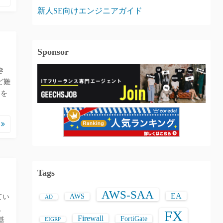
新人SE向けエンジニアガイド
Sponsor
き
ど難
ーを
む
Tags
AWS-SAA
EA
AWS
てい
AD
、
FX
Firewall
FortiGate
基
EIGRP