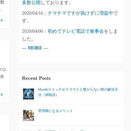
関数
多数公開
しております。
…
2020/04/16：
チマチマですが負けずに増益中
で
む
す。
2020/04/06：
初めてテレビ電話で食事会
をしま
した。
— MORE —
。
プロ
余
Recent Posts
Merakiスイッチがクラウドと繋がらない時の解決方
む
法（体験談）
管理職になるメリット