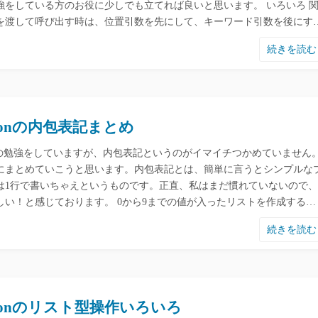
強をしている方のお役に少しでも立てれば良いと思います。 いろいろ 
を渡して呼び出す時は、位置引数を先にして、キーワード引数を後にす
続きを読
thonの内包表記まとめ
honの勉強をしていますが、内包表記というのがイマイチつかめていません
にまとめていこうと思います。内包表記とは、簡単に言うとシンプルな
は1行で書いちゃえというものです。正直、私はまだ慣れていないので、
しい！と感じております。 0から9までの値が入ったリストを作成する…
続きを読
thonのリスト型操作いろいろ