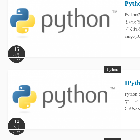
Py
Pyt
ものが
てくれる
range
16
3月
2022
Python
IPy
Pyth
す。 イン
C:\Users
14
3月
2022