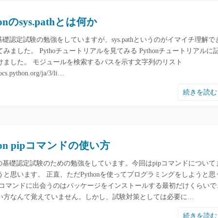
honのsys.pathとは何か
on基礎認定試験の勉強をしていますが、sys.pathというのがイマイチ理解で
みました。 Pythoチュートリアルを見てみる Pythonチュートリアルに
けました。 モジュールを検索するパスを示す文字列のリスト
docs.python.org/ja/3/li…
続きを読
hon pipコマンドの使い方
onの基礎認定試験のための勉強をしています。今回はpipコマンドについて
うと思います。 正直、ただPythonを使ってプログラミングをしようと思
ipコマンドに出会うのはパッケージをインストールする最初だけくらいで
い方なんて覚えていません。しかし、試験対策としては必要に…
続きを読