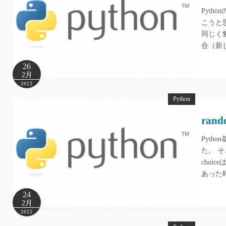
Pyt
こうと
同じく
合（新
26
2月
2022
Python
ra
Pyth
た。 そ
choi
あった時に
24
2月
2022