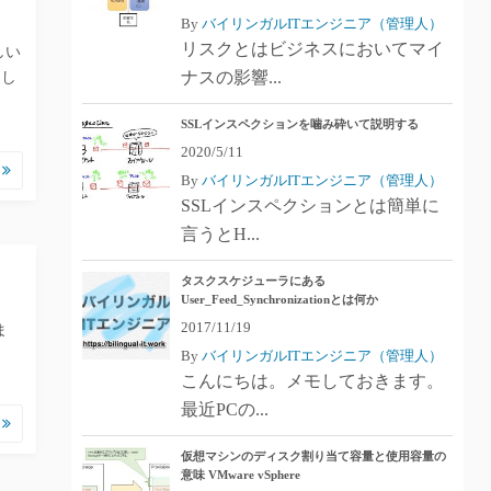
By
バイリンガルITエンジニア（管理人）
リスクとはビジネスにおいてマイ
しい
ナスの影響...
出し
SSLインスペクションを噛み砕いて説明する
2020/5/11
む
By
バイリンガルITエンジニア（管理人）
SSLインスペクションとは簡単に
言うとH...
タスクスケジューラにある
User_Feed_Synchronizationとは何か
2017/11/19
ま
By
バイリンガルITエンジニア（管理人）
こんにちは。メモしておきます。
最近PCの...
む
仮想マシンのディスク割り当て容量と使用容量の
意味 VMware vSphere