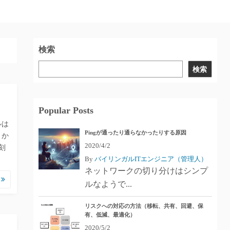
検索
検索
Popular Posts
ルは
Pingが通ったり通らなかったりする原因
 か
2020/4/2
刻
By
バイリンガルITエンジニア（管理人）
ネットワークの切り分けはシンプ
む
ルなようで...
リスクへの対応の方法（移転、共有、回避、保
有、低減、最適化）
2020/5/2