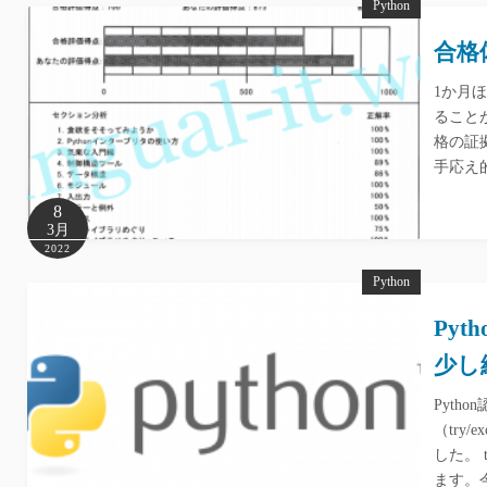
Python
合格
1か月ほ
ること
格の証
手応え
8
3月
2022
Python
Pyt
少し
Pyt
（try
した。 
ます。今