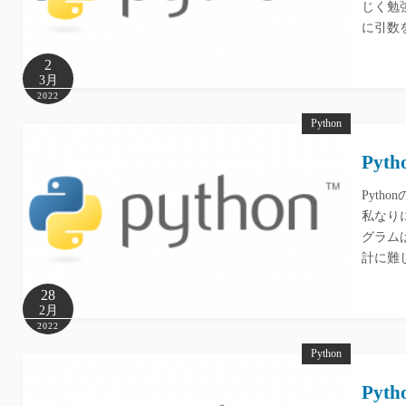
じく勉
に引数
2
3月
2022
Python
Py
Pyt
私なり
グラム
計に難
28
2月
2022
Python
Py