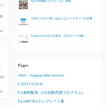
私が管理職になりたくない理由
てい
、
結
SIEMへのログ取り込みにはパースサーバが必要
…
む
FortiSwitch PoEの注意点（PoEポートの数）
Pages
し
AWS – Amazon Web Services
数が
CATO CLOUD
む
EA無料配布（FX自動売買プログラム）
Excel&VBAテンプレート集