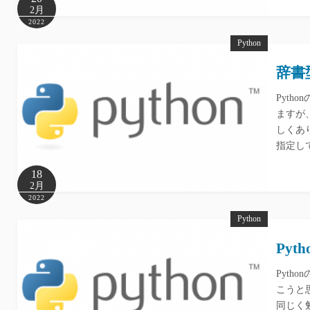
2月
2022
Python
辞書
Pyt
ますが
しくあ
指定して
18
2月
2022
Python
Py
Pyt
こうと
同じく