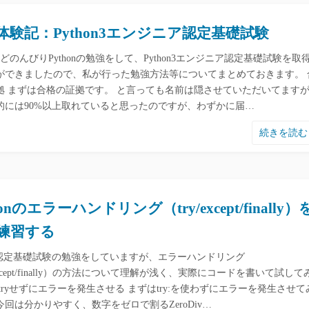
体験記：Python3エンジニア認定基礎試験
どのんびりPythonの勉強をして、Python3エンジニア認定基礎試験を取
ができましたので、私が行った勉強方法等についてまとめておきます。 
拠 まずは合格の証拠です。 と言っても名前は隠させていただいてます
的には90%以上取れていると思ったのですが、わずかに届…
続きを読
honのエラーハンドリング（try/except/finally）
練習する
hon認定基礎試験の勉強をしていますが、エラーハンドリング
/except/finally）の方法について理解が浅く、実際にコードを書いて試して
tryせずにエラーを発生させる まずはtry:を使わずにエラーを発生させて
回は分かりやすく、数字をゼロで割るZeroDiv…