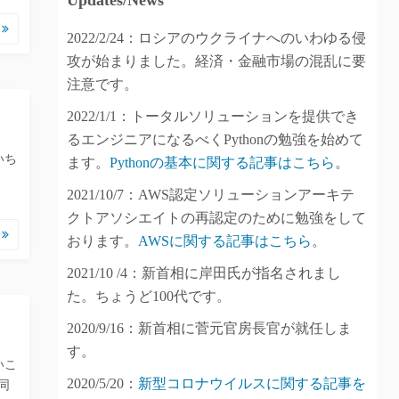
Updates/News
む
2022/2/24：ロシアのウクライナへのいわゆる侵
攻が始まりました。経済・金融市場の混乱に要
注意です。
2022/1/1：トータルソリューションを提供でき
るエンジニアになるべくPythonの勉強を始めて
いち
ます。
Pythonの基本に関する記事はこちら
。
2021/10/7：AWS認定ソリューションアーキテ
クトアソシエイトの再認定のために勉強をして
む
おります。
AWSに関する記事はこちら
。
2021/10 /4：新首相に岸田氏が指名されまし
た。ちょうど100代です。
2020/9/16：新首相に菅元官房長官が就任しま
す。
いこ
2020/5/20：
新型コロナウイルスに関する記事を
同