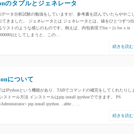
thonのタプルとジェネレータ
honのデータ分析試験の勉強をしていますが、参考書を読んでいたらややこ
出てきました。 ジェネレータとは ジェネレータとは、値をひとつずつ
リストのような感じのものです。例えば、内包表現でlist = [x for x in
(1000000)]としてしまうと、この…
続きを読
thonについて
onではIPythonという機能があり、TABでコマンドの補完をしてくれたりし
ストール方法 インストールはpip install ipythonでできます。 PS
\Administrator> pip install ipython ...abbr... …
続きを読